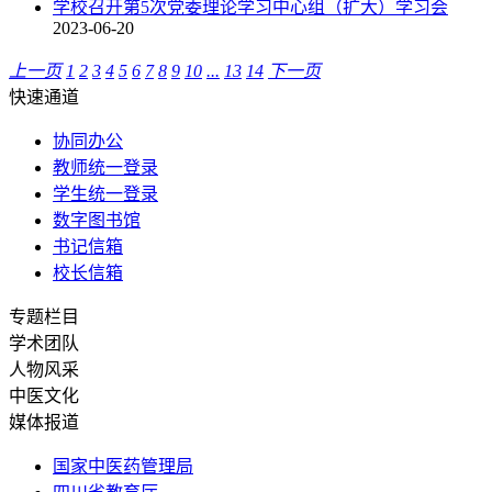
学校召开第5次党委理论学习中心组（扩大）学习会
2023-06-20
上一页
1
2
3
4
5
6
7
8
9
10
...
13
14
下一页
快速通道
协同办公
教师统一登录
学生统一登录
数字图书馆
书记信箱
校长信箱
专题栏目
学术团队
人物风采
中医文化
媒体报道
国家中医药管理局