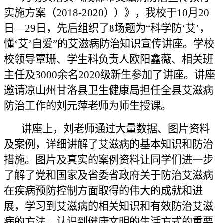
实施方案（2018-2020））》，
我
校
于
10月20
日—29日，先后组织了
8
场题为“科学防‘艾’，
懂‘艾’自爱”的艾滋病防治知识宣传讲座。学校
校领导
覃珊、学生科负责人欧阳鑫薇、相关班
主任及
3000
余名2
020级
新生参加了讲座。讲座
邀请凉山州甘洛县卫生健康局
担任全县艾滋病
防治工作的
刘元萍老师为师生授课。
讲座上，刘老师通过大量数据
、
图片资料
及
案例，
详细
讲解了艾滋病的基本知识和
防治
措施
。
图片
及真实的案例资料
让同学们进一步
了解了党和国家及省委省政府关于防治艾滋病
在疾病预防控制方面取得的伟大的成就和进
展，学习到
艾滋病的相关知识
和
有效防治艾滋
病的方法
，
认识到健康文明的生活方式的重要