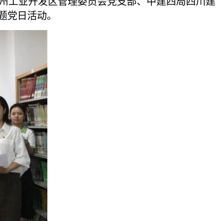
州工业开发区管理委员会党支部、中建四局四川建
题党日活动。