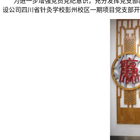
为进一步增强党员党纪意识，充分发挥党支部战
设公司四川省针灸学校彭州校区一期项目党支部开