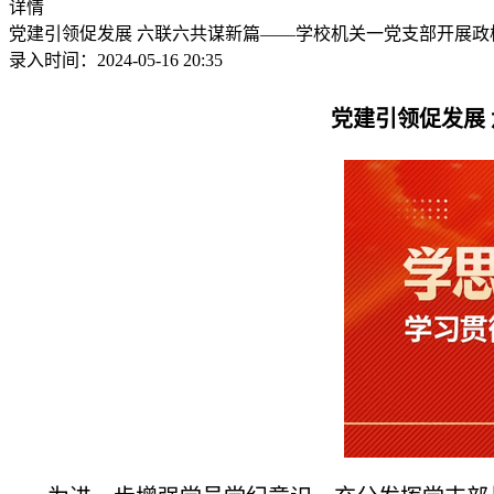
详情
党建引领促发展 六联六共谋新篇——学校机关一党支部开展政
录入时间：2024-05-16 20:35
党建引领促发展