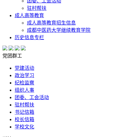
团委、工会活动
驻村帮扶
成人高等教育
成人高等教育招生信息
成都中医药大学继续教育学院
历史信息专栏
党团群工
党建活动
政治学习
纪检监察
组织人事
团委、工会活动
驻村帮扶
书记信箱
校长信箱
学校文化