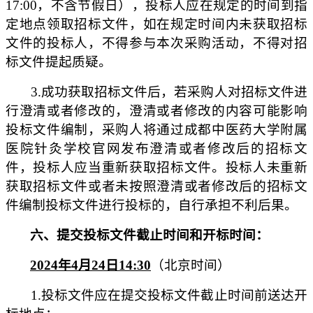
17:00，不含节假日），
投标人
应在规定的时
间
到指
定地点领取招标文件，如在规定时间内未
获
取招标
文件的
投标人
，
不得参与本次采购活动，不得对招
标文件提起质疑。
3
.成功获取招标文件后，若采购人对招标文件进
行澄清或者修改的，澄清或者修改的内容可能影响
投标文件编制，采购人将通过成都中医药大学附属
医院针灸学校官网发布澄清或者修改后的招标文
件，投标人应当重新获取招标文件。投标人未重新
获取招标文件或者未按照澄清或者修改后的招标文
件编制投标文件进行投标的，自行承担不利后果。
六
、
提交投标文件截止时间和
开标时间：
202
4
年
4
月
24
日
14
:30
（北京时间）
1.投标文件应在提交投标文件截止时间前送达开