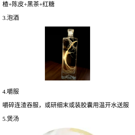
楂+陈皮+黑茶+红糖
3.泡酒
4.嚼服
嚼碎连渣吞服，或研细末或装胶囊用温开水送服
5.煲汤