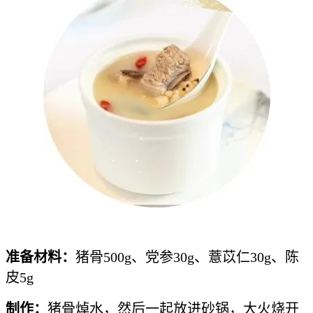
准备材料：
猪骨500g、党参30g、薏苡仁30g、陈
皮5g
制作：
猪骨焯水，然后一起放进砂锅，大火烧开