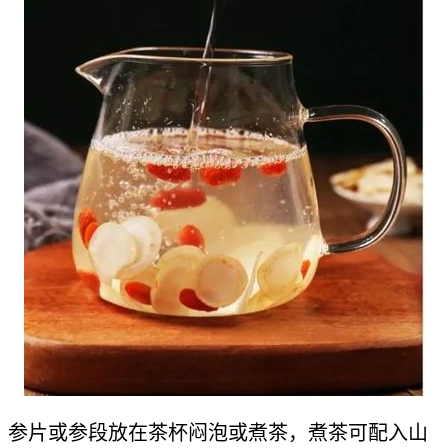
参片或参段放在茶杯闷泡或煮茶，煮茶可配入山