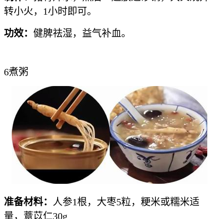
转小火，1小时即可。
功效：
健脾祛湿，益气补血。
6煮粥
准备材料：
人参1根，大枣5粒，粳米或糯米适
量，薏苡仁30g