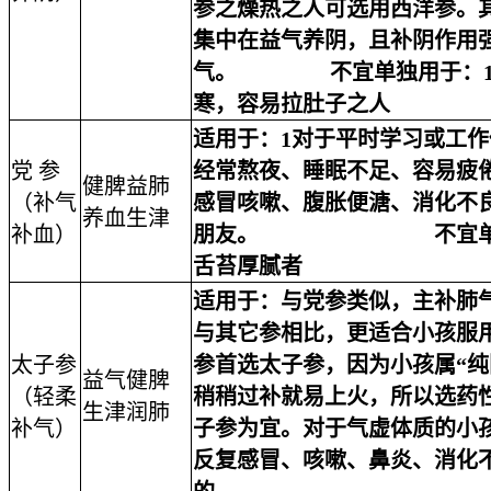
参之燥热之人可选用西洋参。
集中在益气养阴，且补阴作用
气。 不宜单独用于：
寒，容易拉肚子之人
适用于：
1对于平时学习或工
党 参
经常熬夜、睡眠不足、容易疲
健脾益肺
（补气
感冒咳嗽、腹胀便溏、消化不
养血生津
补血）
朋友。
不宜
舌苔厚腻者
适用于：
与党参类似，主补肺
与其它参相比，更适合小孩服
太子参
参首选太子参，因为小孩属“纯
益气健脾
（轻柔
稍稍过补就易上火，所以选药
生津润肺
补气）
子参为宜。对于气虚体质的小
反复感冒、咳嗽、鼻炎、消化