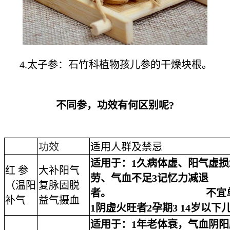
4.太子参：石竹科植物孩儿参的干燥块根。
不同参，功效有何区别呢?
功效
适用人群及禁忌
适用于：
1久病体虚、阳气虚损
红 参
大补阳气
劳、气血不足3记忆力减退
（温阳
复脉固脱
者。
不宜
补气
益气摄血
1阴虚火旺者2孕期3 14岁以下
适用于：
1年老体衰，气血阴阳