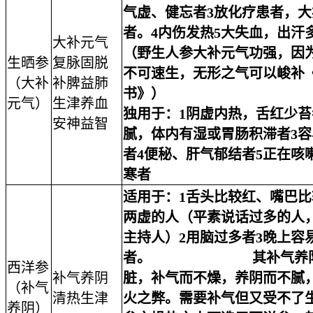
气虚、健忘者3放化疗患者，
者。4内伤发热5大失血，出汗
大补元气
（野生人参大补元气功强，因
生晒参
复脉固脱
不可速生，无形之气可以峻补
（大补
补脾益肺
书》
元气）
生津养血
独用于：
1阴虚内热，舌红少苔
安神益智
腻，体内有湿或胃肠积滞者3
者4便秘、肝气郁结者5正在咳
寒者
适用于：
1舌头比较红、嘴巴
两虚的人（平素说话过多的人
主持人）2用脑过多者3晚上容
者。
其补气养
西洋参
补气养阴
脏，补气而不燥，养阴而不腻
（补气
清热生津
火之弊。需要补气但又受不了
养阴）