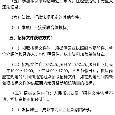
（五）参加本次采购活动近三年内，在经营活动中无重大
违法记录；
（六）法律、行政法规规定的其他条件；
（七）本项目不接受联合体投标。
五、招标文件获取方式：
（一）领取招标文件时，须提供营业执照副本复印件、单
位介绍信和经办人身份证明原件，以上资料加盖单位鲜章。
（二）招标文件自202
3
年
5
月
6
日至202
3
年
5
月
9
日止
（每天
上午10:00～12:00，下午14:00～17:00，不含节假日），供应商
应在规定的时
间
到指定地点领取招标文件，如在规定时间内未
领取招标文件的供应商均无资格参加该项目的招标。
（三）招标文件售价：人民币0元/份（招标文件售后不
退，招标资格不能转让）。
（四）发售地点：成都
市高
新西区新创路6号
。