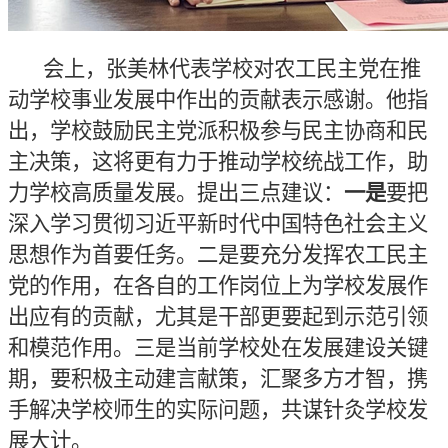
会上，张美林代表学校
对
农工民主党
在推
动学校事业发展中作出的贡献表示感谢
。他
指
出
，
学校
鼓励民主党派积极参与
民主协商
和
民
主决策
，这将更有力于推动学校
统战工作
，助
力学校高质量发展
。
提出三点建议：
一是
要把
深入学习贯彻习近平新时代中国特色社会主义
思想作为首要任务。二是要
充分
发挥
农工民主
党
的作用，在各自的工作岗位上
为学校发展作
出应有的贡献，尤其是干部更
要起到示范引领
和模范作用。
三
是
当前
学校
处在发展建设关键
期
，
要积极主动建言献策，汇聚多方才智，携
手
解决学校
师生
的实际问题
，共谋针灸学校发
展大计。