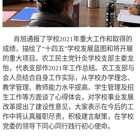
肖旭通报了学校2021年重大工作和取得的
成绩，描绘了“十四五”学校发展蓝图和将开展
的重大项目。农工民主党针灸学校支部主委龙
怡，代表支部作2021年工作总结。农工支部
与
会人员结合自身工作实际，从学校办学
理念
、
教学管理、教师能力水平提高、
学生管理及
招
生工作等方面谈了心得体会
，
对学校事业发展
改革提出了
建设性意见
，大家表示在今后的工
作中将
认真
履职尽责，
积极建言献策
，
在学校
党委
的领导下
同心
同行践行
初心使命
。