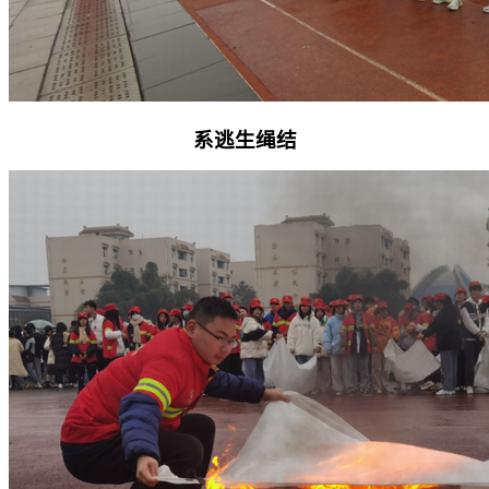
系逃生绳结