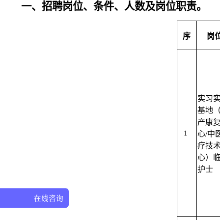
一、招聘岗位、条件、人数及岗位职责。
序
岗
实习
基地
产康
1
心/中
疗技
心）
护士
在线咨询