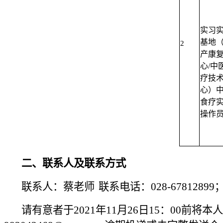
实习
基地
2
产康
心/中
疗技
心）
食疗
操作
二、联系人及联系方式
联系人：蔡老师
联系
电话：
028-67812899
请有意者于2021年11月26日15：00前将本人