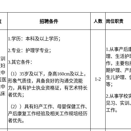
位
招聘
条件
人数
岗位职责
1.学历：
本科
及以上学历；
1.
从事产后
2.专业：护理学专业；
理
、生活护
实训
3.
其它条件
：
作
，主要包
（妇
期护理、产
复中
（1）35岁及以下，身高160cm及以上，
生儿护理、
1-2
医医
形象气质佳，具备良好的沟通交流能
等；
术中
力，具有护士执业资格证，有艺术特长
临床
者优先；
2.从事
学校
见习、
实训
（2））
具有妇产工作、母婴保健工作、
工作
。
产后康复工作经验及相关工作规培经历
者优先
。