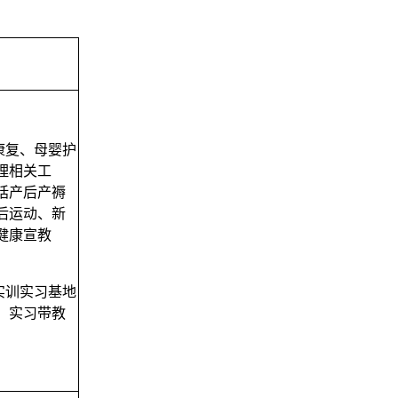
康复、母婴护
理
相关工
括产后产褥
后运动、新
健康宣教
实训实习基地
、实习带教