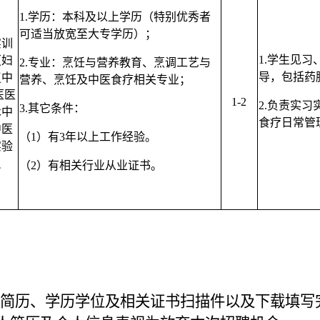
1.
学历：
本科
及以上学历
（特别优秀者
可适当放宽至大专学历）
；
实训
1.
学生见习
（妇
2.
专业：
烹饪与营养教育、烹调工艺与
导，包括药
复中
营养、烹饪及中医食疗
相关专业；
医医
1-2
2.
负责实习
3.
其它条件：
术中
食疗日常管
中医
（
1
）
有3年以上工作经验。
实验
员
（
2
）
有相关行业从业证书。
；
简历
、学历学位及相关证书扫描件以及下载填写