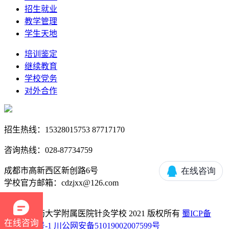
招生就业
教学管理
学生天地
培训鉴定
继续教育
学校党务
对外合作
招生热线：15328015753 87717170
咨询热线：028-87734759
成都市高新西区新创路6号
学校官方邮箱：cdzjxx@126.com
成都中医药大学附属医院针灸学校 2021 版权所有
蜀ICP备
在线咨询
14016451号-1
川公网安备51019002007599号