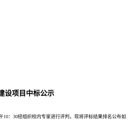
建设项目
中标
公示
上午10：30经组织校内专家进行评判，现将评标结果排名
公布
如