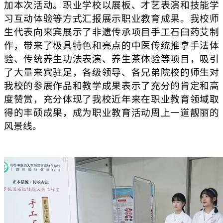
加
本次活动
。
职业学校以展板、才艺表演和技能学
习互动体验等方式汇报展示职业教育成果。我校师
生代表向来宾
展示
了
非遗传承项目手工石臼
药艾制
作，带来了极具特色和亮点的
中医传统推拿手法
体
验、
传统养生功法
表演
、养生茶
体验
等项目
，吸引
了大量来宾驻足，各级领导、各兄弟院校的师生对
我校的参展作品和教学成果表示了充分的肯定和高
度赞赏，充分体现了我校近年来在
职业教育
领域取
得的丰硕
成果
，成为职业教育活动周上一道靓丽的
风景线。