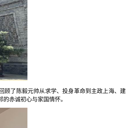
回顾了陈毅元帅从求学、投身革命到主政上海、建
邦的赤诚初心与家国情怀。